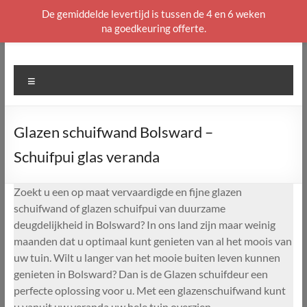
De gemiddelde levertijd is tussen de 4 en 6 weken
na goedkeuring offerte.
Ga
naar
de
Menu
inhoud
Glazen schuifwand Bolsward –
Schuifpui glas veranda
Zoekt u een op maat vervaardigde en fijne glazen
schuifwand of glazen schuifpui van duurzame
deugdelijkheid in Bolsward? In ons land zijn maar weinig
maanden dat u optimaal kunt genieten van al het moois van
uw tuin. Wilt u langer van het mooie buiten leven kunnen
genieten in Bolsward? Dan is de Glazen schuifdeur een
perfecte oplossing voor u. Met een glazenschuifwand kunt
u vanuit uw veranda uw hele tuin overzien.