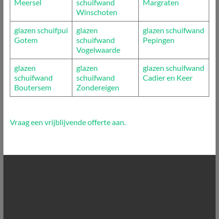
Meersel
schuifwand
Margraten
Winschoten
glazen schuifpui
glazen
glazen schuifwand
Gotem
schuifwand
Pepingen
Vogelwaarde
glazen
glazen
glazen schuifwand
schuifwand
schuifwand
Cadier en Keer
Boutersem
Zondereigen
Vraag een vrijblijvende offerte aan.