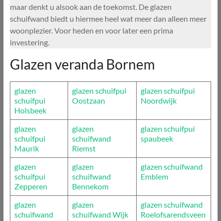
maar denkt u alsook aan de toekomst. De glazen
schuifwand biedt u hiermee heel wat meer dan alleen meer
woonplezier. Voor heden en voor later een prima
investering.
Glazen veranda Bornem
glazen
glazen schuifpui
glazen schuifpui
schuifpui
Oostzaan
Noordwijk
Holsbeek
glazen
glazen
glazen schuifpui
schuifpui
schuifwand
spaubeek
Maurik
Riemst
glazen
glazen
glazen schuifwand
schuifpui
schuifwand
Emblem
Zepperen
Bennekom
glazen
glazen
glazen schuifwand
schuifwand
schuifwand Wijk
Roelofsarendsveen