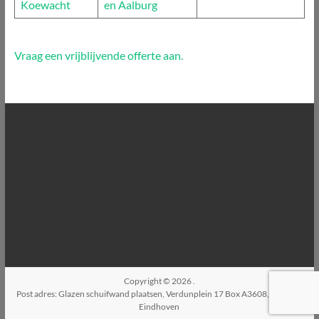
Koewacht
en Aalburg
Vraag een vrijblijvende offerte aan.
Copyright © 2026
.
Post adres: Glazen schuifwand plaatsen, Verdunplein 17 Box A3608, 5627SZ,
Eindhoven