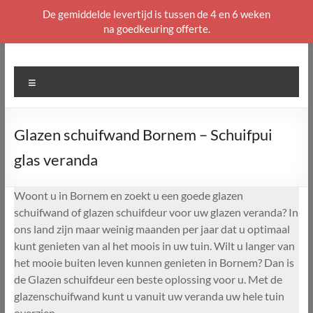
De gemiddelde levertijd is tussen de 4 en 6 weken
na goedkeuring offerte.
Ga
naar
de
Menu
inhoud
Glazen schuifwand Bornem – Schuifpui
glas veranda
Woont u in Bornem en zoekt u een goede glazen
schuifwand of glazen schuifdeur voor uw glazen veranda? In
ons land zijn maar weinig maanden per jaar dat u optimaal
kunt genieten van al het moois in uw tuin. Wilt u langer van
het mooie buiten leven kunnen genieten in Bornem? Dan is
de Glazen schuifdeur een beste oplossing voor u. Met de
glazenschuifwand kunt u vanuit uw veranda uw hele tuin
overzien.