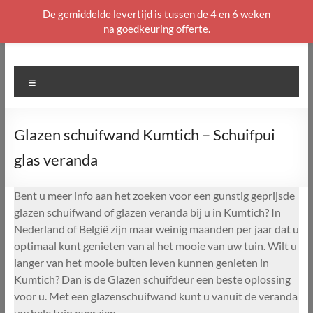
De gemiddelde levertijd is tussen de 4 en 6 weken
na goedkeuring offerte.
Ga
naar
de
Menu
inhoud
Glazen schuifwand Kumtich – Schuifpui
glas veranda
Bent u meer info aan het zoeken voor een gunstig geprijsde
glazen schuifwand of glazen veranda bij u in Kumtich? In
Nederland of België zijn maar weinig maanden per jaar dat u
optimaal kunt genieten van al het mooie van uw tuin. Wilt u
langer van het mooie buiten leven kunnen genieten in
Kumtich? Dan is de Glazen schuifdeur een beste oplossing
voor u. Met een glazenschuifwand kunt u vanuit de veranda
uw hele tuin overzien.