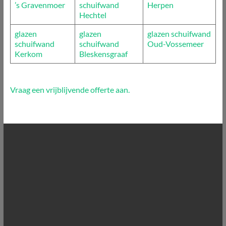
’s Gravenmoer
schuifwand
Herpen
Hechtel
glazen
glazen
glazen schuifwand
schuifwand
schuifwand
Oud-Vossemeer
Kerkom
Bleskensgraaf
Vraag een vrijblijvende offerte aan.