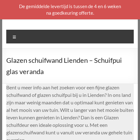
De gemiddelde levertijd is tussen de 4 en 6 weken
na goedkeuring offerte.
Ga
naar
de
Menu
inhoud
Glazen schuifwand Lienden – Schuifpui
glas veranda
Bent u meer info aan het zoeken voor een fijne glazen
schuifwand of glazen schuifpui bij u in Lienden? In ons land
zijn maar weinig maanden dat u optimaal kunt genieten van
al het moois van uw tuin. Wilt u langer van het mooie buiten
leven kunnen genieten in Lienden? Dan is een Glazen
schuifdeur een ideale oplossing voor u. Met een
glazenschuifwand kunt u vanuit uw veranda uw gehele tuin
overzien.