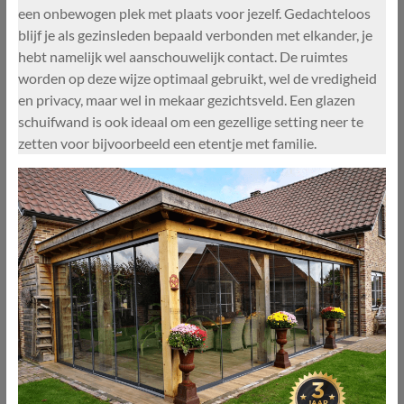
een onbewogen plek met plaats voor jezelf. Gedachteloos
blijf je als gezinsleden bepaald verbonden met elkander, je
hebt namelijk wel aanschouwelijk contact. De ruimtes
worden op deze wijze optimaal gebruikt, wel de vredigheid
en privacy, maar wel in mekaar gezichtsveld. Een glazen
schuifwand is ook ideaal om een gezellige setting neer te
zetten voor bijvoorbeeld een etentje met familie.