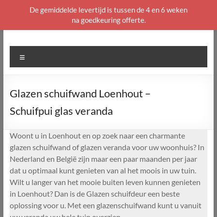
De gemiddelde levertijd is tussen de 4 en 6 weken
na goedkeuring offerte.
Ga
naar
de
Menu
inhoud
Glazen schuifwand Loenhout –
Schuifpui glas veranda
Woont u in Loenhout en op zoek naar een charmante
glazen schuifwand of glazen veranda voor uw woonhuis? In
Nederland en België zijn maar een paar maanden per jaar
dat u optimaal kunt genieten van al het moois in uw tuin.
Wilt u langer van het mooie buiten leven kunnen genieten
in Loenhout? Dan is de Glazen schuifdeur een beste
oplossing voor u. Met een glazenschuifwand kunt u vanuit
uw veranda uw hele tuin overzien.