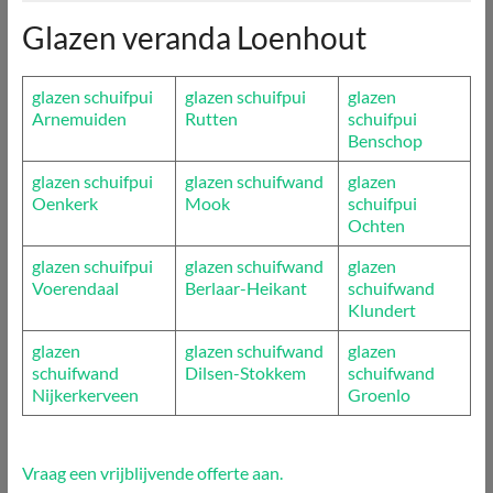
Glazen veranda Loenhout
glazen schuifpui
glazen schuifpui
glazen
Arnemuiden
Rutten
schuifpui
Benschop
glazen schuifpui
glazen schuifwand
glazen
Oenkerk
Mook
schuifpui
Ochten
glazen schuifpui
glazen schuifwand
glazen
Voerendaal
Berlaar-Heikant
schuifwand
Klundert
glazen
glazen schuifwand
glazen
schuifwand
Dilsen-Stokkem
schuifwand
Nijkerkerveen
Groenlo
Vraag een vrijblijvende offerte aan.