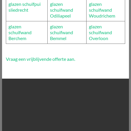
glazen schuifpui
glazen
glazen
sliedrecht
schuifwand
schuifwand
Odiliapeel
Woudrichem
glazen
glazen
glazen
schuifwand
schuifwand
schuifwand
Berchem
Bemmel
Overloon
Vraag een vrijblijvende offerte aan.