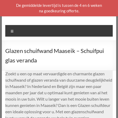
De gemiddelde levertijd is tussen de 4 en 6 weken
na goedkeuring offerte.
Ga
naar
de
Menu
inhoud
Glazen schuifwand Maaseik – Schuifpui
glas veranda
Zoekt u een op maat vervaardigde en charmante glazen
schuifwand of glazen veranda van duurzame deugdelijkheid
in Maaseik? In Nederland en België zijn maar een paar
maanden per jaar dat u optimaal kunt genieten van al het
moois in uw tuin. Wilt u langer van het mooie buiten leven
kunnen genieten in Maaseik? Dan is een Glazen schuifdeur
een ideale oplossing voor u. Met een glazenschuifwand
kunt u vanuit de veranda uw hele tuin overzien.