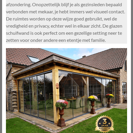
afzondering. Onopzettelijk blijf je als gezinsleden bepaald
verbonden met mekaar, je hebt immers wel visueel contact.
De ruimtes worden op deze wijze goed gebruikt, wel de
vredigheid en privacy, echter wel in elkaar zicht. De glazen
schuifwand is ook perfect om een gezellige setting neer te
zetten voor onder andere een etentje met familie.