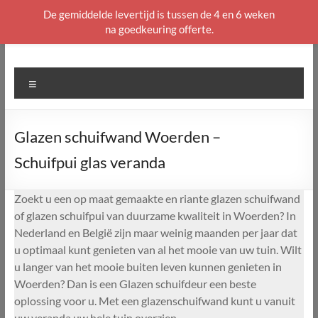
De gemiddelde levertijd is tussen de 4 en 6 weken
na goedkeuring offerte.
Ga
naar
de
Menu
inhoud
Glazen schuifwand Woerden –
Schuifpui glas veranda
Zoekt u een op maat gemaakte en riante glazen schuifwand
of glazen schuifpui van duurzame kwaliteit in Woerden? In
Nederland en België zijn maar weinig maanden per jaar dat
u optimaal kunt genieten van al het mooie van uw tuin. Wilt
u langer van het mooie buiten leven kunnen genieten in
Woerden? Dan is een Glazen schuifdeur een beste
oplossing voor u. Met een glazenschuifwand kunt u vanuit
uw veranda uw hele tuin overzien.