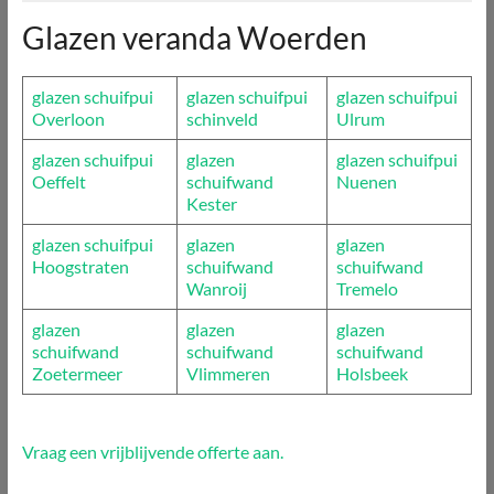
Glazen veranda Woerden
glazen schuifpui
glazen schuifpui
glazen schuifpui
Overloon
schinveld
Ulrum
glazen schuifpui
glazen
glazen schuifpui
Oeffelt
schuifwand
Nuenen
Kester
glazen schuifpui
glazen
glazen
Hoogstraten
schuifwand
schuifwand
Wanroij
Tremelo
glazen
glazen
glazen
schuifwand
schuifwand
schuifwand
Zoetermeer
Vlimmeren
Holsbeek
Vraag een vrijblijvende offerte aan.