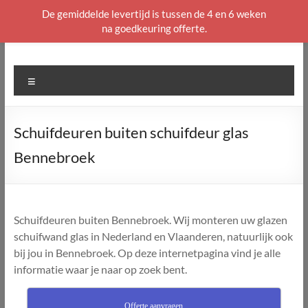
De gemiddelde levertijd is tussen de 4 en 6 weken
na goedkeuring offerte.
Ga
naar
de
Menu
inhoud
Schuifdeuren buiten schuifdeur glas
Bennebroek
Schuifdeuren buiten Bennebroek. Wij monteren uw glazen
schuifwand glas in Nederland en Vlaanderen, natuurlijk ook
bij jou in Bennebroek. Op deze internetpagina vind je alle
informatie waar je naar op zoek bent.
Offerte aanvragen