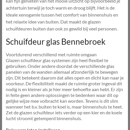
kan fijn genieten van het mooie uitzicht op bijvoorbeeld je
achtertuin terwijl je toch warm en droog blijft. Het is de
ideale xenogamie tussen het comfort van binnenshuis en
het relaxte idee van buiten. Dat maakt de glazen
schuifdeuren buiten dan ook zo gewild bij veel personen.
Schuifdeur glas Bennebroek
Voortdurend verschillend met ruimte omgaan
Glazen schuifdeur glas systemen zijn heel flexibel te
gebruiken. Onder andere doordat de verschillende glas
panelen van de wanden allemaal afzonderlijk te bewegen
zijn. Dit betekent daarom dat alles open en dicht kan naar je
voorkeur. De flexibiliteit maakt de ruimte groter ingeval dit
nodig is en kleiner als je hier meer behoefte aan hebt. Er zijn
in feite geen andere oplossingen te bedenken waar dit op
gelijke wijze mee volbracht kan worden. Tevens is dit slim
wanneer het b.v. buiten te koel is, maar binnenshuis te heet.
Zet de glazen schuifdeur iets verder op een kier en de koele
lucht stroomt getemperd binnenshuis.
Bekwaam laten installeren