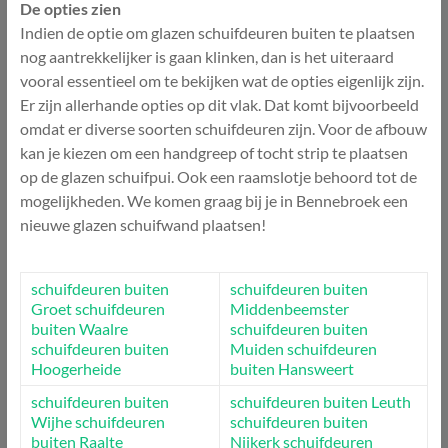
De opties zien
Indien de optie om glazen schuifdeuren buiten te plaatsen
nog aantrekkelijker is gaan klinken, dan is het uiteraard
vooral essentieel om te bekijken wat de opties eigenlijk zijn.
Er zijn allerhande opties op dit vlak. Dat komt bijvoorbeeld
omdat er diverse soorten schuifdeuren zijn. Voor de afbouw
kan je kiezen om een handgreep of tocht strip te plaatsen
op de glazen schuifpui. Ook een raamslotje behoord tot de
mogelijkheden. We komen graag bij je in Bennebroek een
nieuwe glazen schuifwand plaatsen!
schuifdeuren buiten
schuifdeuren buiten
Groet
schuifdeuren
Middenbeemster
buiten Waalre
schuifdeuren buiten
schuifdeuren buiten
Muiden
schuifdeuren
Hoogerheide
buiten Hansweert
schuifdeuren buiten
schuifdeuren buiten Leuth
Wijhe
schuifdeuren
schuifdeuren buiten
buiten Raalte
Nijkerk
schuifdeuren