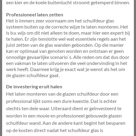
een kier en de koele buitenlucht stroomt getemperd binnen.
Professioneel laten zetten
Het is immers zeer voornaam om het schuifdeur glas
systeem buiten op de correcte wijze te laten monteren. Het
is b.v. wijs om dit niet alleen te doen, maar hier een expert bij
te halen. Er zijn tenslotte wel wat essentiele regels aan het
juist zetten van de glas wanden gebonden. Op die manier
kan er optimaal van genoten worden en ontstaan er geen
onnodige gevaarlijke scenario`s. Alle reden om dat dus door
een vakman te laten uitvoeren die veel ondervinding in het
werk heeft. Daarmee krijg je exact wat je wenst als het om
de glazen schuifdeur gaat.
De investering eruit halen
Het laten monteren van de glazen schuifdeur door een
professional lijkt soms een dure kwestie. Dat is echter
slechts ten dele waar. Uiteraard dient er geïnvesteerd te
worden in een mooie en professioneel gebouwde glazen
schuifdeur wand. Aan de andere kant begint het besparen
op de kosten direct nadat het schuifdeur glas is