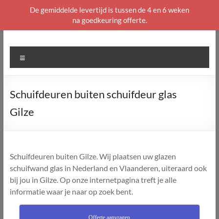
De gemiddelde levertijd is tussen de 4 en 6 weken
na goedkeuring offerte.
Ga
naar
de
Menu
inhoud
Schuifdeuren buiten schuifdeur glas
Gilze
Schuifdeuren buiten Gilze. Wij plaatsen uw glazen
schuifwand glas in Nederland en Vlaanderen, uiteraard ook
bij jou in Gilze. Op onze internetpagina treft je alle
informatie waar je naar op zoek bent.
Offerte aanvragen