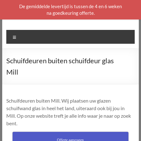
De gemiddelde levertijd is tussen de 4 en 6 weken
na goedkeuring offerte.
Ga
naar
de
Menu
inhoud
Schuifdeuren buiten schuifdeur glas
Mill
Schuifdeuren buiten Mill. Wij plaatsen uw glazen
schuifwand glas in heel het land, uiteraard ook bij jou in
Mill. Op onze website treft je alle info waar je naar op zoek
bent.
Offerte aanvragen