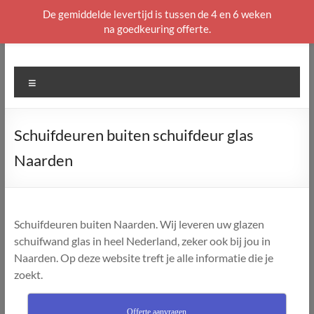
De gemiddelde levertijd is tussen de 4 en 6 weken
na goedkeuring offerte.
Ga
naar
de
Menu
inhoud
Schuifdeuren buiten schuifdeur glas
Naarden
Schuifdeuren buiten Naarden. Wij leveren uw glazen
schuifwand glas in heel Nederland, zeker ook bij jou in
Naarden. Op deze website treft je alle informatie die je
zoekt.
Offerte aanvragen