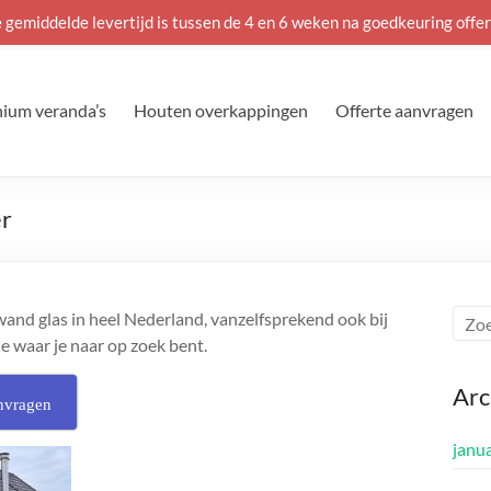
 gemiddelde levertijd is tussen de 4 en 6 weken na goedkeuring offer
ium veranda’s
Houten overkappingen
Offerte aanvragen
er
and glas in heel Nederland, vanzelfsprekend ook bij
ie waar je naar op zoek bent.
Arc
nvragen
janu