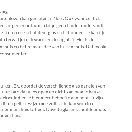
ping
 buitenleven kan genieten in Neer. Ook wanneer het
iten zorgen er ook voor dat je geen hinder ondervindt
n zitten en de schuifdeur glas dicht houden. Je kan fijn
n terwijl je toch warm en droog blijft. Het is de
shuis en het relaxte idee van buitenshuis. Dat maakt
l consumenten.
ruiken. B.v. doordat de verschillende glas panelen van
uiteraard dat alles open en dicht kan naar je keuze.
 kleiner indien je hier meer behoefte aan hebt. Er zijn
 dit op gelijke wijze mee volbracht kan worden.
 maar binnenshuis te heet. Duw de glazen schuifdeur iets
innenshuis.