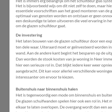
Het is immers erg belangrijk om het schuifdeur glas syste
Het is bijvoorbeeld wijs om dit niet zelf te doen, maar hi
essentiele voorschriften aan het goed monteren van de
optimaal van genoten worden en ontstaan er geen onnodig
een deskundige te laten uitvoeren die veel ervaring in het
om de glazen schuifdeur gaat.
De investering
Het laten bouwen van de glazen schuifdeur door een exper
ten dele waar. Uiteraard moet er geïnvesteerd worden i
wand. Aan de andere kant begint het besparen op de uitg
Dan worden de stook kosten van je woning in Neer imme
hier een serieuze rol in. Dat blijkt iedere keer weer opni
aangebracht. Dit kan voor allerlei verschillende woning
interessanter om ervoor te kiezen.
Buitenshuis naar binnenshuis halen
Het is tegenwoordig een mode om binnenshuis en buiten
De glazen schuifwanden spelen hier ook een rol in. Het 
elkaar te laten overlopen. De overgang wordt dan een aan