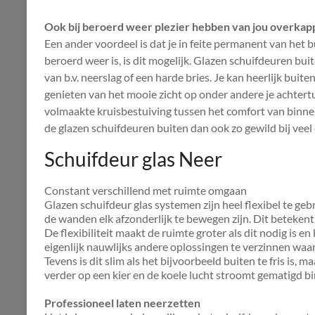
Ook bij beroerd weer plezier hebben van jou overkap
Een ander voordeel is dat je in feite permanent van het
beroerd weer is, is dit mogelijk. Glazen schuifdeuren bu
van b.v. neerslag of een harde bries. Je kan heerlijk buite
genieten van het mooie zicht op onder andere je achtertui
volmaakte kruisbestuiving tussen het comfort van binnen
de glazen schuifdeuren buiten dan ook zo gewild bij vee
Schuifdeur glas Neer
Constant verschillend met ruimte omgaan
Glazen schuifdeur glas systemen zijn heel flexibel te geb
de wanden elk afzonderlijk te bewegen zijn. Dit betekent 
De flexibiliteit maakt de ruimte groter als dit nodig is en
eigenlijk nauwlijks andere oplossingen te verzinnen waar
Tevens is dit slim als het bijvoorbeeld buiten te fris is,
verder op een kier en de koele lucht stroomt gematigd b
Professioneel laten neerzetten