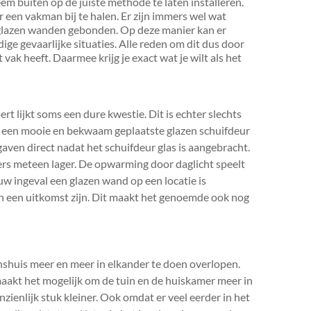
em buiten op de juiste methode te laten installeren.
er een vakman bij te halen. Er zijn immers wel wat
 glazen wanden gebonden. Op deze manier kan er
e gevaarlijke situaties. Alle reden om dit dus door
 vak heeft. Daarmee krijg je exact wat je wilt als het
t lijkt soms een dure kwestie. Dit is echter slechts
n een mooie en bekwaam geplaatste glazen schuifdeur
aven direct nadat het schuifdeur glas is aangebracht.
rs meteen lager. De opwarming door daglicht speelt
euw ingeval een glazen wand op een locatie is
en een uitkomst zijn. Dit maakt het genoemde ook nog
shuis meer en meer in elkander te doen overlopen.
maakt het mogelijk om de tuin en de huiskamer meer in
zienlijk stuk kleiner. Ook omdat er veel eerder in het