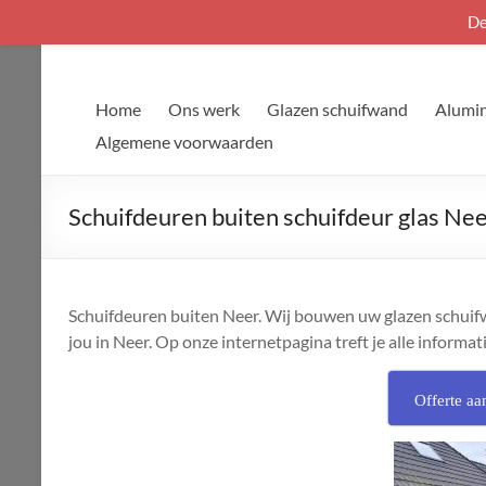
De
Ga
naar
de
Home
Ons werk
Glazen schuifwand
Alumin
inhoud
Algemene voorwaarden
Schuifdeuren buiten schuifdeur glas Ne
Schuifdeuren buiten Neer. Wij bouwen uw glazen schuifw
jou in Neer. Op onze internetpagina treft je alle informat
Offerte aa