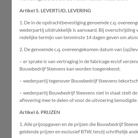
Artikel 5. LEVERTIJD, LEVERING
1. De in de opdrachtbevestiging genoemde c.q. overeenge
wederpartij uitdrukkelijk is aanvaard. Bij overschrijdi
redelijke termijn van tenminste 14 dagen geven om alsn
2. De genoemde c.q. overeengekomen datum van (op)lever
– er sprake is van vertraging in de fabricage en/of verze
Bouwbedrijf Steevens kan worden toegerekend;
– wederpartij tegenover Bouwbedrijf Steevens tekortschie
– wederpartij Bouwbedrijf Steevens niet in staat stelt de
aflevering mee te delen of voor de uitvoering benodigde ge
Artikel 6. PRIJZEN
1. Alle prijsopgaven en de prijzen die Bouwbedrijf Stee
geldende prijzen en exclusief BTW, tenzij schriftelijk a