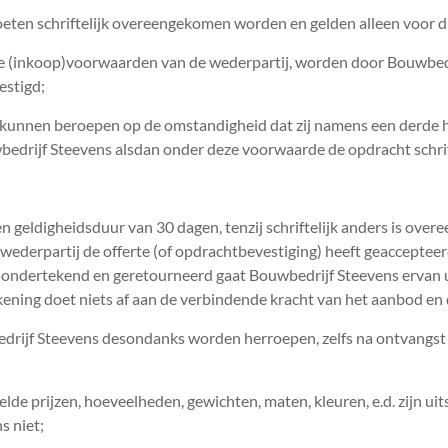
eten schriftelijk overeengekomen worden en gelden alleen voor 
inkoop)voorwaarden van de wederpartij, worden door Bouwbedrijf 
estigd;
t kunnen beroepen op de omstandigheid dat zij namens een derde ha
edrijf Steevens alsdan onder deze voorwaarde de opdracht schrift
 een geldigheidsduur van 30 dagen, tenzij schriftelijk anders is o
wederpartij de offerte (of opdrachtbevestiging) heeft geaccepte
ondertekend en geretourneerd gaat Bouwbedrijf Steevens ervan uit
ning doet niets af aan de verbindende kracht van het aanbod en
edrijf Steevens desondanks worden herroepen, zelfs na ontvangst
lde prijzen, hoeveelheden, gewichten, maten, kleuren, e.d. zijn uit
s niet;