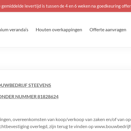
 gemiddelde levertijd is tussen de 4 en 6 weken na goedkeuring offer
ium veranda’s
Houten overkappingen
Offerte aanvragen
UWBEDRIJF STEEVENS
ONDER NUMMER 81828624
edingen, overeenkomsten van koop/verkoop van zaken en/of van op
htbevestiging overlegd, zijn terug te vinden op www.bouwbedrijf