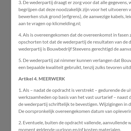
3. De wederpartij draagt er zorg voor dat alle gegevens,
begrijpen dat deze noodzakelijk zijn voor het uitvoeren
bewerken stuk grond (erfgrens), de aanwezige kabels, le
aan te vragen op klicmelding.nl;
4. Als is overeengekomen dat de overeenkomst in fasen 
opschorten tot dat de wederpartij de resultaten van de d
wederpartij is Bouwbedrijf Steevens gerechtigd de aa
5. De wederpartij zal nimmer kunnen verlangen dat Bouwb
een bepaalde kwaliteit gebruikt, tenzij zulks tevoren ui
Artikel 4. MEERWERK
1. Als – nadat de opdracht is verstrekt – gedurende de 
werkzaamheden op basis van het vast uurtarief – naast
de wederpartij schriftelijk te bevestigen. Wijzigingen i
De oorspronkelijk overeengekomen datum van oplevering
2. Eventuele, buiten de opdracht vallende, aanvullende
moment geldende uurloon en/of kosten materialen.