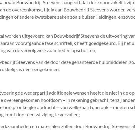
 waarvan Bouwbedrijf Steevens aangeeft dat deze noodzakelijk zijn
 van de overeenkomst, tijdig aan Bouwbedrijf Steevens worden vers
idingen of andere kwetsbare zaken zoals buizen, leidingen, enzovo
zal worden uitgevoerd kan Bouwbedrijf Steevens de uitvoering van
aaraan voorafgaande fase schriftelijk heeft goedgekeurd. Bij het ui
nvang van de vervolgwerkzaamheden opschorten;
edrijf Steevens van de door deze gehanteerde hulpmiddelen, zoals 
tdrukkelijk is overeengekomen.
uitvoering de wederpartij additionele wensen heeft die niet in de
 de overeengekomen hoofdsom – in rekening gebracht, tenzij ande
n de oorspronkelijke opdracht – van welke aard dan ook – moeten s
 komt door een wijziging te vervallen;
 werkzaamheden en materialen zullen door Bouwbedrijf Steevens a