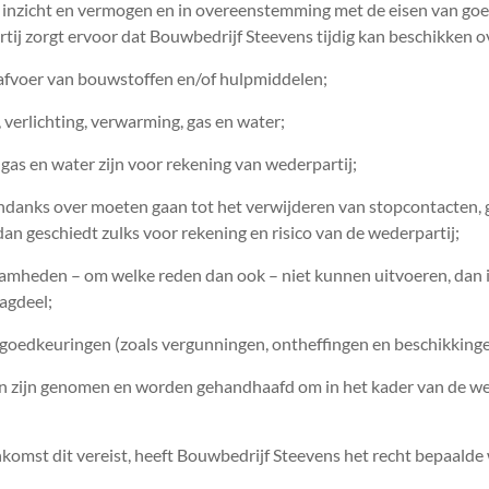
e inzicht en vermogen en in overeenstemming met de eisen van go
j zorgt ervoor dat Bouwbedrijf Steevens tijdig kan beschikken o
 afvoer van bouwstoffen en/of hulpmiddelen;
verlichting, verwarming, gas en water;
 gas en water zijn voor rekening van wederpartij;
ndanks over moeten gaan tot het verwijderen van stopcontacten, g
an geschiedt zulks voor rekening en risico van de wederpartij;
amheden – om welke reden dan ook – niet kunnen uitvoeren, dan i
agdeel;
 goedkeuringen (zoals vergunningen, ontheffingen en beschikkinge
len zijn genomen en worden gehandhaafd om in het kader van de w
nkomst dit vereist, heeft Bouwbedrijf Steevens het recht bepaald