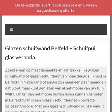
De gemiddelde levertijd is tussen de 4 en 6 weken
na goedkeuring offerte.
Ga
naar
de
Menu
inhoud
Glazen schuifwand Belfeld – Schuifpui
glas veranda
Zoekt u een op maat gemaakte en aantrekkelijke glazen
schuifwand of glazen schuifdeur van hoge deugdelijkheid in
Belfeld? In Nederland of België zijn maar een paar maanden
dat u optimaal kunt genieten van al het mooie van uw tuin.
Wilt u langer van het mooie buiten leven kunnen genieten
in Belfeld? Dan is een Glazen schuifdeur een perfecte
oplossing voor u. Met een glazenschuifwand kunt u vanuit
de veranda uw gehele tuin overzien.