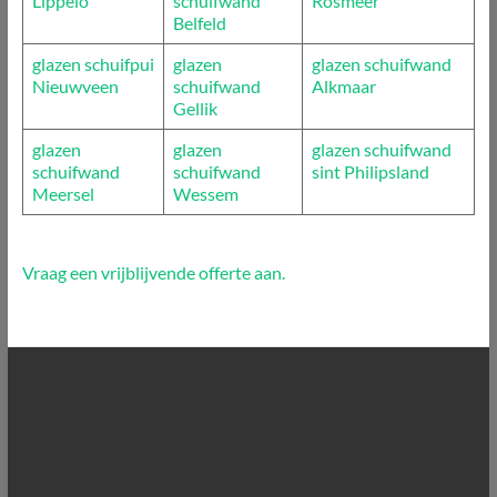
Lippelo
schuifwand
Rosmeer
Belfeld
glazen schuifpui
glazen
glazen schuifwand
Nieuwveen
schuifwand
Alkmaar
Gellik
glazen
glazen
glazen schuifwand
schuifwand
schuifwand
sint Philipsland
Meersel
Wessem
Vraag een vrijblijvende offerte aan.