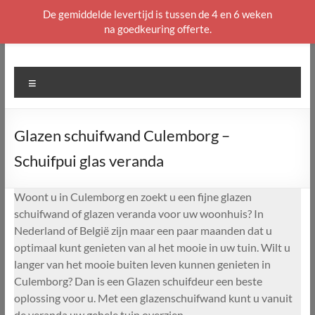
De gemiddelde levertijd is tussen de 4 en 6 weken
na goedkeuring offerte.
Ga
naar
de
Menu
inhoud
Glazen schuifwand Culemborg –
Schuifpui glas veranda
Woont u in Culemborg en zoekt u een fijne glazen
schuifwand of glazen veranda voor uw woonhuis? In
Nederland of België zijn maar een paar maanden dat u
optimaal kunt genieten van al het mooie in uw tuin. Wilt u
langer van het mooie buiten leven kunnen genieten in
Culemborg? Dan is een Glazen schuifdeur een beste
oplossing voor u. Met een glazenschuifwand kunt u vanuit
de veranda uw gehele tuin overzien.