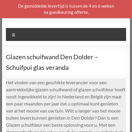
De gemiddelde levertijd is tussen de 4 en 6 weken
na goedkeuring offerte.
Ga
naar
de
Menu
inhoud
Glazen schuifwand Den Dolder –
Schuifpui glas veranda
Het vinden van een geschikte leverancier voor een
aantrekkelijke glazen schuifwand of glazen schuifdeur hoeft
nooit ingewikkeld te zijn! In Nederland en België zijn maar
een paar maanden per jaar dat u optimaal kunt genieten
van al het mooie van uw tuin. Wilt u langer van het mooie
buiten leven kunnen genieten in Den Dolder? Dan is een
Glazen schuifdeur een beste oplossing voor u. Met een
glazenschuifwand kunt u vanuit de veranda uw gehele tuin