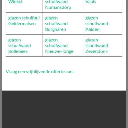
Winkel
schuifwand
Vaals
Numansdorp
glazen schuifpui
glazen
glazen
Geldermalsen
schuifwand
schuifwand
Borgharen
Aalden
glazen
glazen
glazen
schuifwand
schuifwand
schuifwand
Bollebeek
Nieuwe-Tonge
Zevendonk
Vraag een vrijblijvende offerte aan.