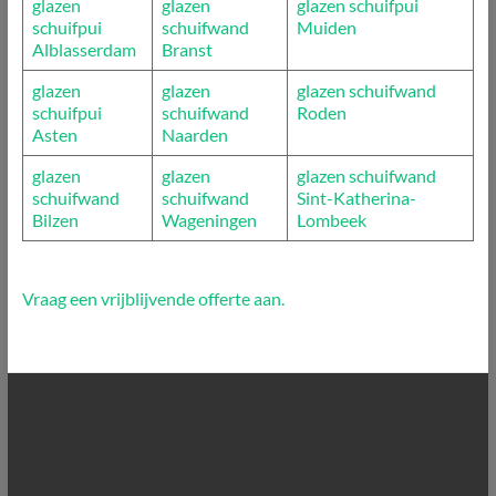
glazen
glazen
glazen schuifpui
schuifpui
schuifwand
Muiden
Alblasserdam
Branst
glazen
glazen
glazen schuifwand
schuifpui
schuifwand
Roden
Asten
Naarden
glazen
glazen
glazen schuifwand
schuifwand
schuifwand
Sint-Katherina-
Bilzen
Wageningen
Lombeek
Vraag een vrijblijvende offerte aan.