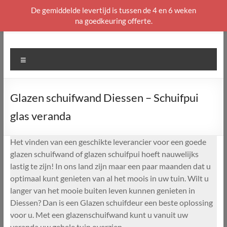
De gemiddelde levertijd is tussen de 4 en 6 weken
na goedkeuring offerte.
Ga
naar
de
Menu
inhoud
Glazen schuifwand Diessen – Schuifpui
glas veranda
Het vinden van een geschikte leverancier voor een goede
glazen schuifwand of glazen schuifpui hoeft nauwelijks
lastig te zijn! In ons land zijn maar een paar maanden dat u
optimaal kunt genieten van al het moois in uw tuin. Wilt u
langer van het mooie buiten leven kunnen genieten in
Diessen? Dan is een Glazen schuifdeur een beste oplossing
voor u. Met een glazenschuifwand kunt u vanuit uw
veranda uw gehele tuin overzien.