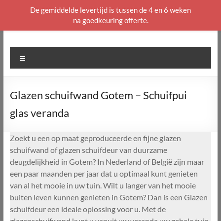
De gemiddelde levertijd is tussen de 4 en 6 weken
na goedkeuring offerte.
Ga
naar
de
Menu
inhoud
Glazen schuifwand Gotem – Schuifpui
glas veranda
Zoekt u een op maat geproduceerde en fijne glazen
schuifwand of glazen schuifdeur van duurzame
deugdelijkheid in Gotem? In Nederland of België zijn maar
een paar maanden per jaar dat u optimaal kunt genieten
van al het mooie in uw tuin. Wilt u langer van het mooie
buiten leven kunnen genieten in Gotem? Dan is een Glazen
schuifdeur een ideale oplossing voor u. Met de
glazenschuifwand kunt u vanuit uw veranda uw gehele tuin