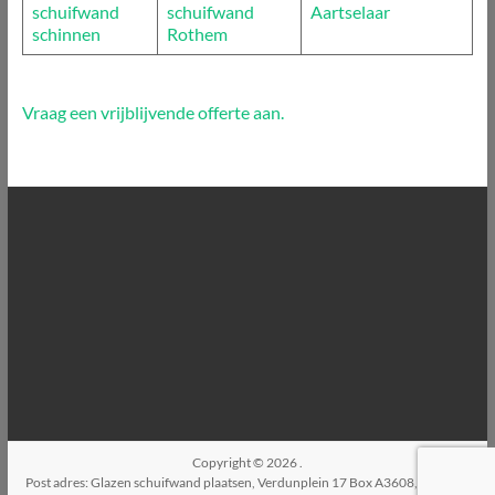
schuifwand
schuifwand
Aartselaar
schinnen
Rothem
Vraag een vrijblijvende offerte aan.
Copyright © 2026
.
Post adres: Glazen schuifwand plaatsen, Verdunplein 17 Box A3608, 5627SZ,