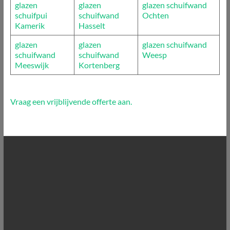
glazen
glazen
glazen schuifwand
schuifpui
schuifwand
Ochten
Kamerik
Hasselt
glazen
glazen
glazen schuifwand
schuifwand
schuifwand
Weesp
Meeswijk
Kortenberg
Vraag een vrijblijvende offerte aan.