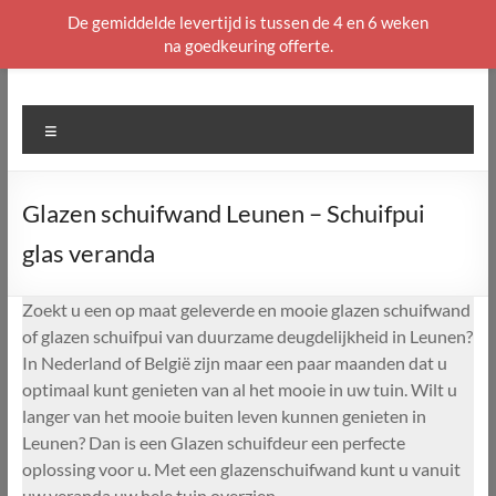
De gemiddelde levertijd is tussen de 4 en 6 weken
na goedkeuring offerte.
Ga
naar
de
Menu
inhoud
Glazen schuifwand Leunen – Schuifpui
glas veranda
Zoekt u een op maat geleverde en mooie glazen schuifwand
of glazen schuifpui van duurzame deugdelijkheid in Leunen?
In Nederland of België zijn maar een paar maanden dat u
optimaal kunt genieten van al het mooie in uw tuin. Wilt u
langer van het mooie buiten leven kunnen genieten in
Leunen? Dan is een Glazen schuifdeur een perfecte
oplossing voor u. Met een glazenschuifwand kunt u vanuit
uw veranda uw hele tuin overzien.