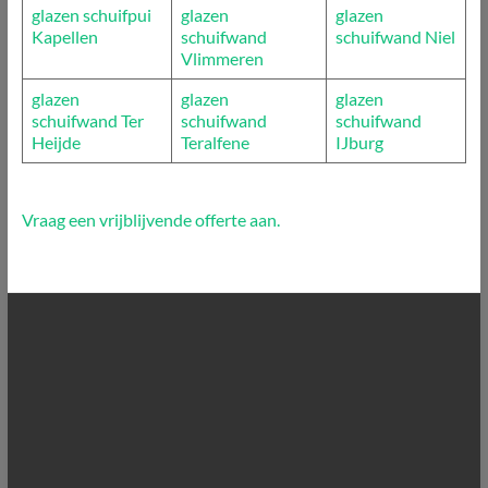
glazen schuifpui
glazen
glazen
Kapellen
schuifwand
schuifwand Niel
Vlimmeren
glazen
glazen
glazen
schuifwand Ter
schuifwand
schuifwand
Heijde
Teralfene
IJburg
Vraag een vrijblijvende offerte aan.