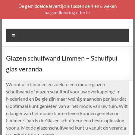
De gemiddelde levertijd is tussen de 4 en 6 weken
na goedkeuring offerte.
Ga
naar
de
Menu
inhoud
Glazen schuifwand Limmen – Schuifpui
glas veranda
Woont u in Limmen en zoekt u een mooie glazen
schuifwand of glazen schuifpui voor uw overkapping? In
Nederland en België zijn maar weinig maanden per jaar dat
u optimaal kunt genieten van al het moois van uw tuin. Wilt
u langer van het mooie buiten leven kunnen genieten in
Limmen? Dan is de Glazen schuifdeur een beste oplossing
voor u. Met de glazenschuifwand kunt u vanuit de veranda
uw gehele tuin overzien.