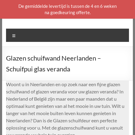
De gemiddelde levertijd is tussen de 4 en 6 weken
na goedkeuring offerte.
Ga
naar
de
Menu
inhoud
Glazen schuifwand Neerlanden –
Schuifpui glas veranda
Woont u in Neerlanden en op zoek naar een fijne glazen
schuifwand of glazen veranda voor uw glazen veranda? In
Nederland of België zijn maar een paar maanden dat u
optimaal kunt genieten van al het mooie in uw tuin. Wilt u
langer van het mooie buiten leven kunnen genieten in
Neerlanden? Dan is de Glazen schuifdeur een perfecte
oplossing voor u. Met de glazenschuifwand kunt u vanuit
uw veranda uw hele tuin overzien.