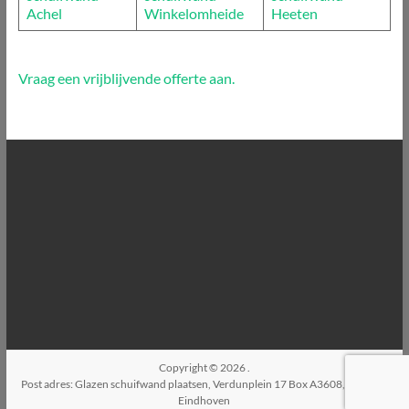
Achel
Winkelomheide
Heeten
Vraag een vrijblijvende offerte aan.
Copyright © 2026
.
Post adres: Glazen schuifwand plaatsen, Verdunplein 17 Box A3608, 5627SZ,
Eindhoven