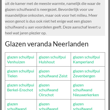
uit de kamer met de meeste warmte, namelijk die waar de
glazen schuifwand is neergezet. Bevorderlijk voor uw
maandelijkse onkosten, maar ook voor het milieu. Meer
woon genot is dus ook niet het enige wat een glazen
schuifwand u aan voordelen geeft. Deze aanschaf levert u
heel wat jaren plezier op.
Glazen veranda Neerlanden
glazen schuifpui
glazen schuifpui
glazen schuifpui
Venhuizen
Hulshout
Kamperland
glazen schuifpui
glazen
glazen schuifpui
Tielen
schuifwand Zeist
Zevenbergen
glazen schuifpui
glazen
glazen
Berkel-Enschot
schuifwand
schuifwand
Oirschot
Nieuwerkerken
glazen
glazen
glazen
schuifwand
schuifwand
schuifwand