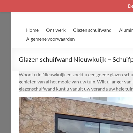
De
Ga
naar
de
Home
Ons werk
Glazen schuifwand
Alumin
inhoud
Algemene voorwaarden
Glazen schuifwand Nieuwkuijk – Schuifp
Woont u in Nieuwkuijk en zoekt u een goede glazen schu
genieten van al het mooie van uw tuin. Wilt u langer va
glazenschuifwand kunt u vanuit uw veranda uw hele tuin