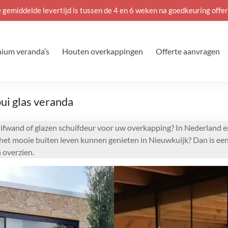
 gemiddelde levertijd is tussen de 4 en 6 weken na goedkeuring offer
ium veranda’s
Houten overkappingen
Offerte aanvragen
ui glas veranda
ifwand of glazen schuifdeur voor uw overkapping? In Nederland e
n het mooie buiten leven kunnen genieten in Nieuwkuijk? Dan is ee
 overzien.