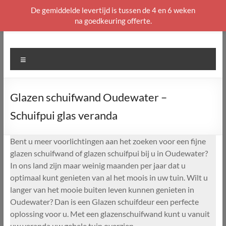
De gemiddelde levertijd is tussen de 4 en 6 weken
na goedkeuring offerte.
Ga
naar
de
Menu
inhoud
Glazen schuifwand Oudewater –
Schuifpui glas veranda
Bent u meer voorlichtingen aan het zoeken voor een fijne
glazen schuifwand of glazen schuifpui bij u in Oudewater?
In ons land zijn maar weinig maanden per jaar dat u
optimaal kunt genieten van al het moois in uw tuin. Wilt u
langer van het mooie buiten leven kunnen genieten in
Oudewater? Dan is een Glazen schuifdeur een perfecte
oplossing voor u. Met een glazenschuifwand kunt u vanuit
uw veranda uw gehele tuin overzien.