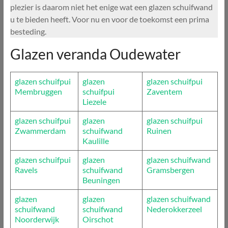
plezier is daarom niet het enige wat een glazen schuifwand
u te bieden heeft. Voor nu en voor de toekomst een prima
besteding.
Glazen veranda Oudewater
glazen schuifpui
glazen
glazen schuifpui
Membruggen
schuifpui
Zaventem
Liezele
glazen schuifpui
glazen
glazen schuifpui
Zwammerdam
schuifwand
Ruinen
Kaulille
glazen schuifpui
glazen
glazen schuifwand
Ravels
schuifwand
Gramsbergen
Beuningen
glazen
glazen
glazen schuifwand
schuifwand
schuifwand
Nederokkerzeel
Noorderwijk
Oirschot