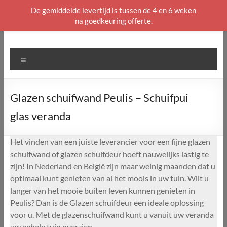
De gemiddelde levertijd is tussen de 4 en 6 weken
na goedkeuring offerte.
Ga
naar
de
Menu
inhoud
Glazen schuifwand Peulis – Schuifpui
glas veranda
Het vinden van een juiste leverancier voor een fijne glazen
schuifwand of glazen schuifdeur hoeft nauwelijks lastig te
zijn! In Nederland en België zijn maar weinig maanden dat u
optimaal kunt genieten van al het moois in uw tuin. Wilt u
langer van het mooie buiten leven kunnen genieten in
Peulis? Dan is de Glazen schuifdeur een ideale oplossing
voor u. Met de glazenschuifwand kunt u vanuit uw veranda
uw gehele tuin overzien.