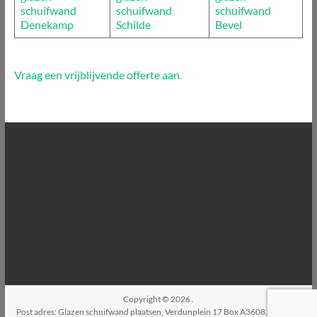
schuifwand
schuifwand
schuifwand
Denekamp
Schilde
Bevel
Vraag een vrijblijvende offerte aan.
Copyright © 2026
.
Post adres: Glazen schuifwand plaatsen, Verdunplein 17 Box A3608, 5627SZ,