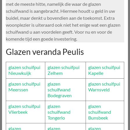
met de meeste hitte, namelijk die waar de glazen
schuifwand is aangebracht. Hiermee houdt u geld in uw
buidel, maar denkt u bovendien aan de toekomst. Extra
woonplezier is uiteraard ook niet het enige wat een glazen
schuifwand u aan voordelen geeft. Voor nu en voor de
komende tijd een goede investering.
Glazen veranda Peulis
glazen schuifpui
glazen schuifpui
glazen schuifpui
Nieuwkuijk
Zelhem
Kapelle
glazen schuifpui
glazen
glazen schuifpui
Meerssen
schuifwand
Warnsveld
Bodegraven
glazen schuifpui
glazen
glazen
Vlierbeek
schuifwand
schuifwand
Tongerlo
Bunsbeek
glazen
glazen
glazen