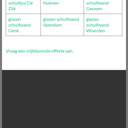
schuifpui De
Nuenen
schuifwand
Zilk
Gerwen
glazen
glazen schuifwand
glazen
schuifwand
Ilpendam
schuifwand
Genk
Woerden
Vraag een vrijblijvende offerte aan.