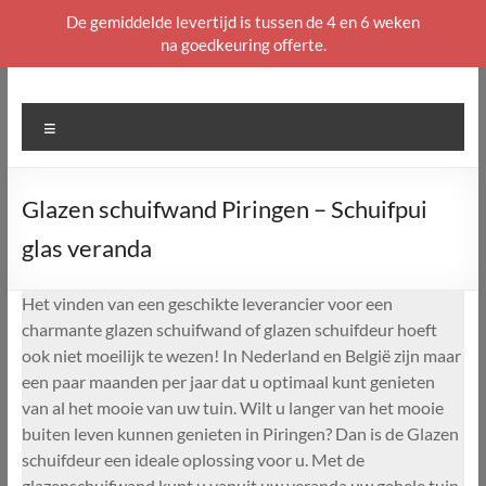
De gemiddelde levertijd is tussen de 4 en 6 weken
na goedkeuring offerte.
Ga
naar
de
Menu
inhoud
Glazen schuifwand Piringen – Schuifpui
glas veranda
Het vinden van een geschikte leverancier voor een
charmante glazen schuifwand of glazen schuifdeur hoeft
ook niet moeilijk te wezen! In Nederland en België zijn maar
een paar maanden per jaar dat u optimaal kunt genieten
van al het mooie van uw tuin. Wilt u langer van het mooie
buiten leven kunnen genieten in Piringen? Dan is de Glazen
schuifdeur een ideale oplossing voor u. Met de
glazenschuifwand kunt u vanuit uw veranda uw gehele tuin