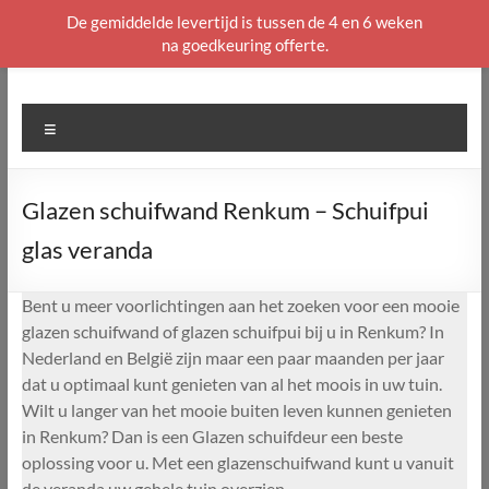
De gemiddelde levertijd is tussen de 4 en 6 weken
na goedkeuring offerte.
Ga
naar
de
Menu
inhoud
Glazen schuifwand Renkum – Schuifpui
glas veranda
Bent u meer voorlichtingen aan het zoeken voor een mooie
glazen schuifwand of glazen schuifpui bij u in Renkum? In
Nederland en België zijn maar een paar maanden per jaar
dat u optimaal kunt genieten van al het moois in uw tuin.
Wilt u langer van het mooie buiten leven kunnen genieten
in Renkum? Dan is een Glazen schuifdeur een beste
oplossing voor u. Met een glazenschuifwand kunt u vanuit
de veranda uw gehele tuin overzien.