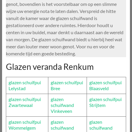
genot, bovendien is het voorstelbaar om op een slimme
wijze uw energie nota te laten dalen. Verspreid de hitte
vanuit de kamer waar de glazen schuifwand is
gestationeerd over andere ruimtes. Hierdoor houdt u
centen in uw buidel, maar denkt u daarnaast aan de wereld
van morgen. De glazen schuifwand biedt u hierbij heel wat
meer dan louter meer woon genot. Voor nu en voor de
komende tijd een goede besteding.
Glazen veranda Renkum
glazen schuifpui
glazen schuifpui
glazen schuifpui
Lelystad
Bree
Blaasveld
glazen schuifpui
glazen
glazen schuifpui
Zwartewaal
schuifwand
Strijtem
Vinkeveen
glazen schuifpui
glazen
glazen
Wommelgem
schuifwand
schuifwand