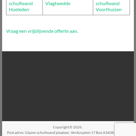
schuifwand
Vlagtwedde
schuifwand
Hoeleden
Voorthuizen
Vraag een vrijblijvende offerte aan.
Copyright © 2026
.
Post adres: Glazen schuifwand plaatsen, Verdunplein 17 Box A3608, 5627SZ,