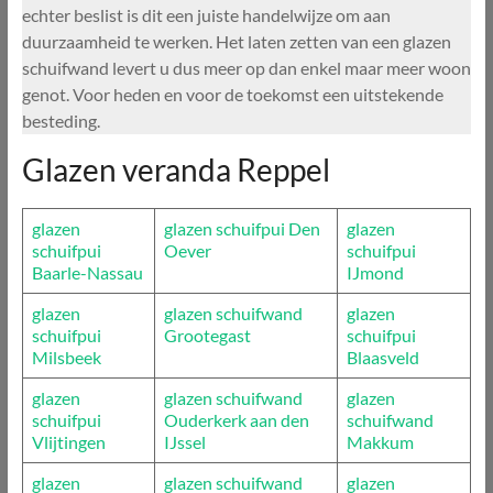
echter beslist is dit een juiste handelwijze om aan
duurzaamheid te werken. Het laten zetten van een glazen
schuifwand levert u dus meer op dan enkel maar meer woon
genot. Voor heden en voor de toekomst een uitstekende
besteding.
Glazen veranda Reppel
glazen
glazen schuifpui Den
glazen
schuifpui
Oever
schuifpui
Baarle-Nassau
IJmond
glazen
glazen schuifwand
glazen
schuifpui
Grootegast
schuifpui
Milsbeek
Blaasveld
glazen
glazen schuifwand
glazen
schuifpui
Ouderkerk aan den
schuifwand
Vlijtingen
IJssel
Makkum
glazen
glazen schuifwand
glazen