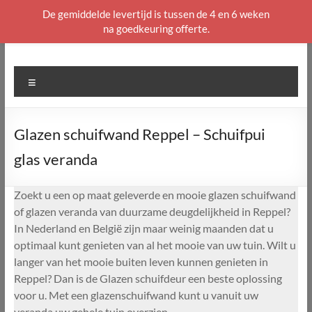
De gemiddelde levertijd is tussen de 4 en 6 weken
na goedkeuring offerte.
Ga
naar
de
Menu
inhoud
Glazen schuifwand Reppel – Schuifpui
glas veranda
Zoekt u een op maat geleverde en mooie glazen schuifwand
of glazen veranda van duurzame deugdelijkheid in Reppel?
In Nederland en België zijn maar weinig maanden dat u
optimaal kunt genieten van al het mooie van uw tuin. Wilt u
langer van het mooie buiten leven kunnen genieten in
Reppel? Dan is de Glazen schuifdeur een beste oplossing
voor u. Met een glazenschuifwand kunt u vanuit uw
veranda uw gehele tuin overzien.