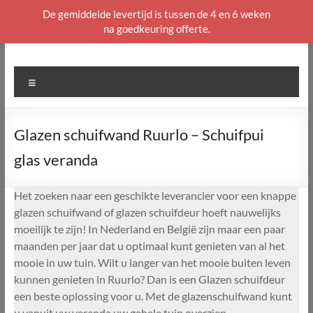
De gemiddelde levertijd is tussen de 4 en 6 weken
na goedkeuring offerte.
Ga
naar
de
Menu
inhoud
Glazen schuifwand Ruurlo – Schuifpui
glas veranda
Het zoeken naar een geschikte leverancier voor een knappe
glazen schuifwand of glazen schuifdeur hoeft nauwelijks
moeilijk te zijn! In Nederland en België zijn maar een paar
maanden per jaar dat u optimaal kunt genieten van al het
mooie in uw tuin. Wilt u langer van het mooie buiten leven
kunnen genieten in Ruurlo? Dan is een Glazen schuifdeur
een beste oplossing voor u. Met de glazenschuifwand kunt
u vanuit uw veranda uw gehele tuin overzien.