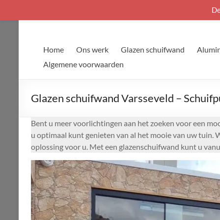
De
Ga
naar
de
Home
Ons werk
Glazen schuifwand
Alumin
inhoud
Algemene voorwaarden
Glazen schuifwand Varsseveld – Schuifp
Bent u meer voorlichtingen aan het zoeken voor een mooi
u optimaal kunt genieten van al het mooie van uw tuin. 
oplossing voor u. Met een glazenschuifwand kunt u vanui