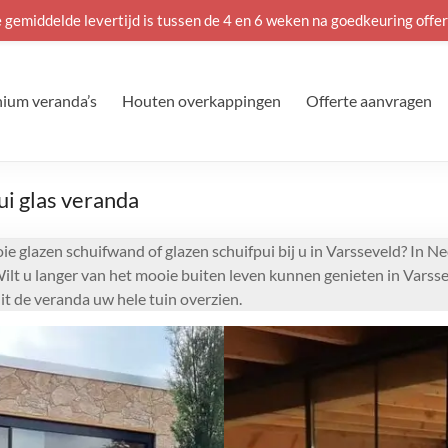
 gemiddelde levertijd is tussen de 4 en 6 weken na goedkeuring offer
ium veranda’s
Houten overkappingen
Offerte aanvragen
ui glas veranda
e glazen schuifwand of glazen schuifpui bij u in Varsseveld? In Ne
Wilt u langer van het mooie buiten leven kunnen genieten in Varss
t de veranda uw hele tuin overzien.