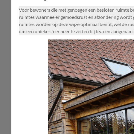
Voor bewoners die met genoegen een besloten ruimte bene
ruimtes waarmee er gemoedsrust en afzondering wordt gec
ruimtes worden op deze wijze optimaal benut, wel de rus
om een unieke sfeer neer te zetten bij b.v. een aangenam