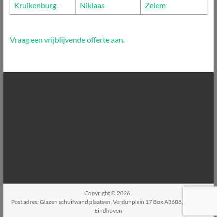
Kruikenburg
Niklaas
Zelem
Vraag een vrijblijvende offerte aan.
Copyright © 2026
.
Post adres: Glazen schuifwand plaatsen, Verdunplein 17 Box A3608, 5627SZ,
Eindhoven