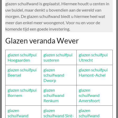
glazen schuifwand is geplaatst. Hiermee houdt u centen in
uw buidel, maar denkt u bovendien aan de wereld van
morgen. De glazen schuifwand biedt u hiermee heel wat
meer dan enkel meer woongenot. Voor nu en voor de
komende tijd een goede investering.
Glazen veranda Wever
glazen schuifpui
glazen schuifpui
glazen schuifpui
Hoegaarden
susteren
Utrecht
glazen schuifpui
glazen
glazen schuifpui
Beersel
schuifwand
Hamont-Achel
Dworp
glazen schuifpui
glazen
glazen
Bornem
schuifwand
schuifwand
Renkum
Amersfoort
glazen
glazen
glazen
schuifwand
schuifwand Sint-
schuifwand