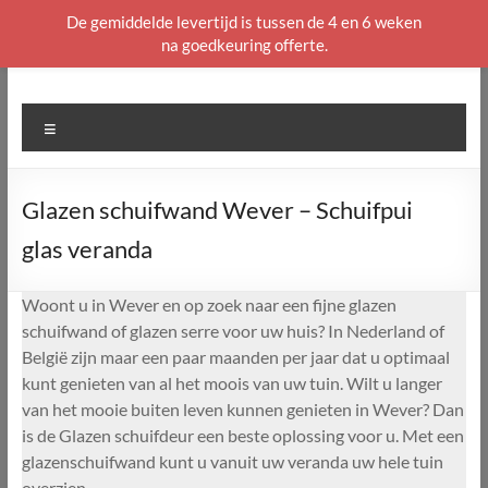
De gemiddelde levertijd is tussen de 4 en 6 weken
na goedkeuring offerte.
Ga
naar
de
Menu
inhoud
Glazen schuifwand Wever – Schuifpui
glas veranda
Woont u in Wever en op zoek naar een fijne glazen
schuifwand of glazen serre voor uw huis? In Nederland of
België zijn maar een paar maanden per jaar dat u optimaal
kunt genieten van al het moois van uw tuin. Wilt u langer
van het mooie buiten leven kunnen genieten in Wever? Dan
is de Glazen schuifdeur een beste oplossing voor u. Met een
glazenschuifwand kunt u vanuit uw veranda uw hele tuin
overzien.