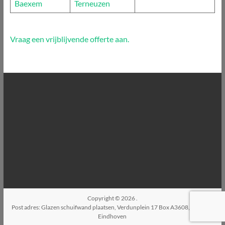
Baexem
Terneuzen
Vraag een vrijblijvende offerte aan.
Copyright © 2026
.
Post adres: Glazen schuifwand plaatsen, Verdunplein 17 Box A3608, 5627SZ,
Eindhoven