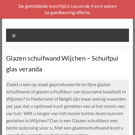
De gemiddelde levertijd is tussen de 4 en 6 weken
na goedkeuring offerte.
Ga
naar
de
Menu
inhoud
Glazen schuifwand Wijchen – Schuifpui
glas veranda
Zoekt u een op maat geproduceerde en fijne glazen
schuifwand of glazen schuifdeur van duurzame kwaliteit in
Wijchen? In Nederland of België zijn maar weinig maanden
per jaar dat u optimaal kunt genieten van al het moois van
uw tuin. Wilt u langer van het mooie buiten leven kunnen
genieten in Wijchen? Dan is een Glazen schuifdeur een
beste oplossing voor u. Met een glazenschuifwand kunt u
vanuit de veranda uw hele tuin overzien.