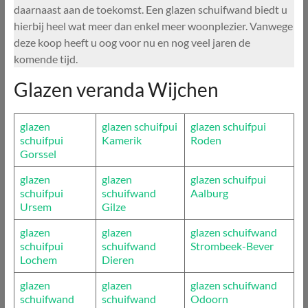
daarnaast aan de toekomst. Een glazen schuifwand biedt u
hierbij heel wat meer dan enkel meer woonplezier. Vanwege
deze koop heeft u oog voor nu en nog veel jaren de
komende tijd.
Glazen veranda Wijchen
glazen
glazen schuifpui
glazen schuifpui
schuifpui
Kamerik
Roden
Gorssel
glazen
glazen
glazen schuifpui
schuifpui
schuifwand
Aalburg
Ursem
Gilze
glazen
glazen
glazen schuifwand
schuifpui
schuifwand
Strombeek-Bever
Lochem
Dieren
glazen
glazen
glazen schuifwand
schuifwand
schuifwand
Odoorn