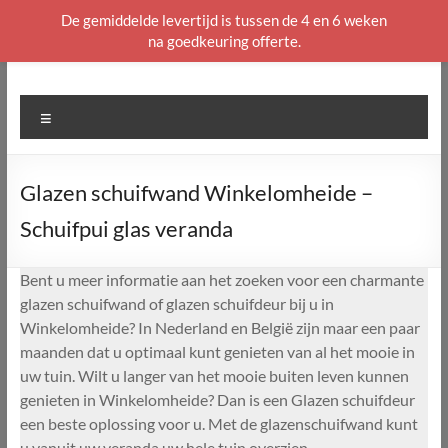
De gemiddelde levertijd is tussen de 4 en 6 weken
na goedkeuring offerte.
Ga
naar
de
Menu
inhoud
Glazen schuifwand Winkelomheide –
Schuifpui glas veranda
Bent u meer informatie aan het zoeken voor een charmante
glazen schuifwand of glazen schuifdeur bij u in
Winkelomheide? In Nederland en België zijn maar een paar
maanden dat u optimaal kunt genieten van al het mooie in
uw tuin. Wilt u langer van het mooie buiten leven kunnen
genieten in Winkelomheide? Dan is een Glazen schuifdeur
een beste oplossing voor u. Met de glazenschuifwand kunt
u vanuit uw veranda uw hele tuin overzien.