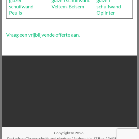
glazen
glazen schuifwand
glazen
schuifwand
Veltem-Beisem
schuifwand
Peulis
Oplinter
Vraag een vrijblijvende offerte aan.
Copyright © 2026
.
Post adres: Glazen schuifwand plaatsen, Verdunplein 17 Box A3608, 5627SZ,