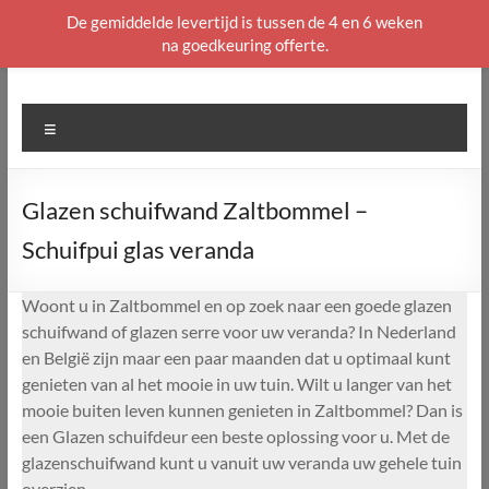
De gemiddelde levertijd is tussen de 4 en 6 weken
na goedkeuring offerte.
Ga
naar
de
Menu
inhoud
Glazen schuifwand Zaltbommel –
Schuifpui glas veranda
Woont u in Zaltbommel en op zoek naar een goede glazen
schuifwand of glazen serre voor uw veranda? In Nederland
en België zijn maar een paar maanden dat u optimaal kunt
genieten van al het mooie in uw tuin. Wilt u langer van het
mooie buiten leven kunnen genieten in Zaltbommel? Dan is
een Glazen schuifdeur een beste oplossing voor u. Met de
glazenschuifwand kunt u vanuit uw veranda uw gehele tuin
overzien.