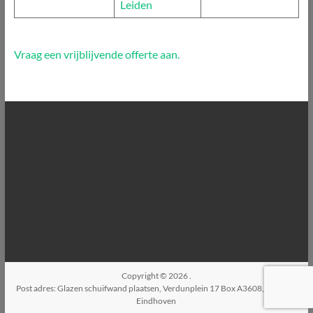
Leiden
Vraag een vrijblijvende offerte aan.
Copyright © 2026
.
Post adres: Glazen schuifwand plaatsen, Verdunplein 17 Box A3608, 5627SZ,
Eindhoven