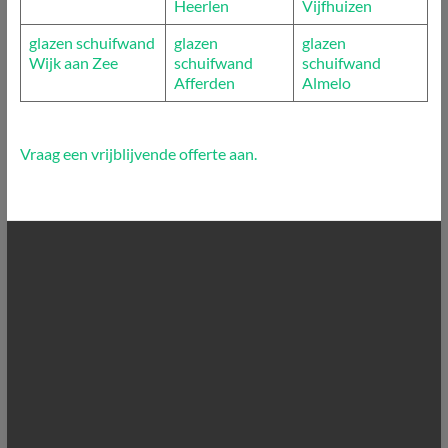
Heerlen
Vijfhuizen
glazen schuifwand
glazen
glazen
Wijk aan Zee
schuifwand
schuifwand
Afferden
Almelo
Vraag een vrijblijvende offerte aan.