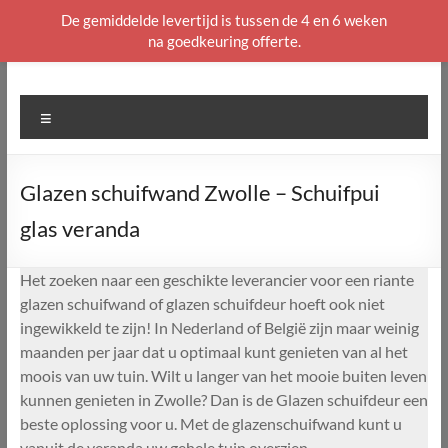
De gemiddelde levertijd is tussen de 4 en 6 weken
na goedkeuring offerte.
Ga
naar
de
Menu
inhoud
Glazen schuifwand Zwolle – Schuifpui
glas veranda
Het zoeken naar een geschikte leverancier voor een riante
glazen schuifwand of glazen schuifdeur hoeft ook niet
ingewikkeld te zijn! In Nederland of België zijn maar weinig
maanden per jaar dat u optimaal kunt genieten van al het
moois van uw tuin. Wilt u langer van het mooie buiten leven
kunnen genieten in Zwolle? Dan is de Glazen schuifdeur een
beste oplossing voor u. Met de glazenschuifwand kunt u
vanuit de veranda uw gehele tuin overzien.