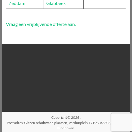
Zeddam
Glabbeek
Vraag een vrijblijvende offerte aan.
Copyright © 2026
.
Post adres: Glazen schuifwand plaatsen, Verdunplein 17 Box A3608, 5627SZ,
Eindhoven