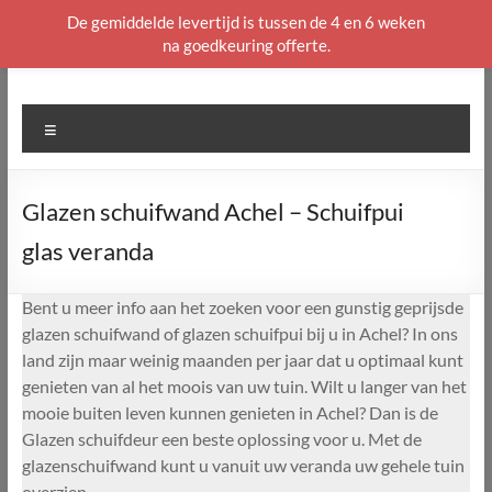
De gemiddelde levertijd is tussen de 4 en 6 weken
na goedkeuring offerte.
Ga
naar
de
Menu
inhoud
Glazen schuifwand Achel – Schuifpui
glas veranda
Bent u meer info aan het zoeken voor een gunstig geprijsde
glazen schuifwand of glazen schuifpui bij u in Achel? In ons
land zijn maar weinig maanden per jaar dat u optimaal kunt
genieten van al het moois van uw tuin. Wilt u langer van het
mooie buiten leven kunnen genieten in Achel? Dan is de
Glazen schuifdeur een beste oplossing voor u. Met de
glazenschuifwand kunt u vanuit uw veranda uw gehele tuin
overzien.