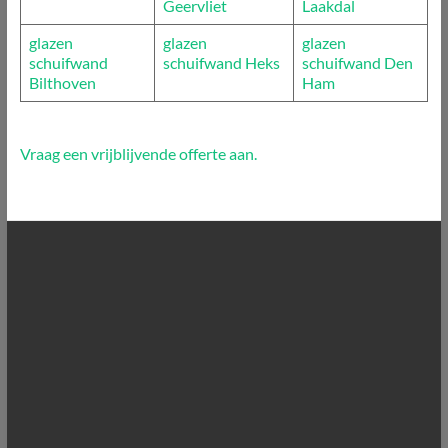
Geervliet
Laakdal
glazen
glazen
glazen
schuifwand
schuifwand Heks
schuifwand Den
Bilthoven
Ham
Vraag een vrijblijvende offerte aan.