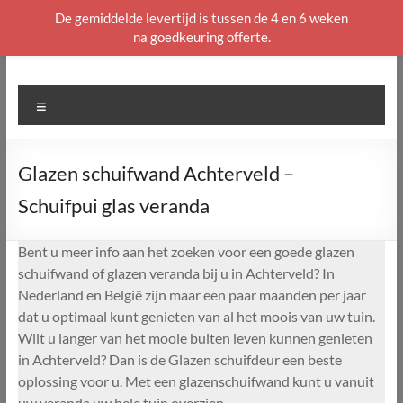
De gemiddelde levertijd is tussen de 4 en 6 weken
na goedkeuring offerte.
Ga
naar
de
Menu
inhoud
Glazen schuifwand Achterveld –
Schuifpui glas veranda
Bent u meer info aan het zoeken voor een goede glazen
schuifwand of glazen veranda bij u in Achterveld? In
Nederland en België zijn maar een paar maanden per jaar
dat u optimaal kunt genieten van al het moois van uw tuin.
Wilt u langer van het mooie buiten leven kunnen genieten
in Achterveld? Dan is de Glazen schuifdeur een beste
oplossing voor u. Met een glazenschuifwand kunt u vanuit
uw veranda uw hele tuin overzien.