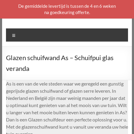
De gemiddelde levertijd is tussen de 4 en 6 weken
na goedkeuring offerte.
Ga
naar
de
Menu
inhoud
Glazen schuifwand As – Schuifpui glas
veranda
As is een van de vele steden waar we geregeld een gunstig
geprijsde glazen schuifwand of glazen serre leveren. In
Nederland en België zijn maar weinig maanden per jaar dat
u optimaal kunt genieten van al het moois van uw tuin. Wilt
u langer van het mooie buiten leven kunnen genieten in As?
Dan is een Glazen schuifdeur een perfecte oplossing voor u.
Met de glazenschuifwand kunt u vanuit uw veranda uw hele
tuin overzien.