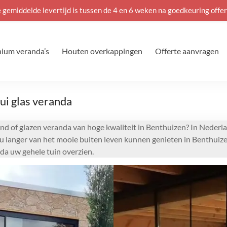
 gemiddelde levertijd is tussen de 4 en 6 weken na goedkeuring offer
ium veranda’s
Houten overkappingen
Offerte aanvragen
ui glas veranda
nd of glazen veranda van hoge kwaliteit in Benthuizen? In Nederla
t u langer van het mooie buiten leven kunnen genieten in Benthuiz
da uw gehele tuin overzien.