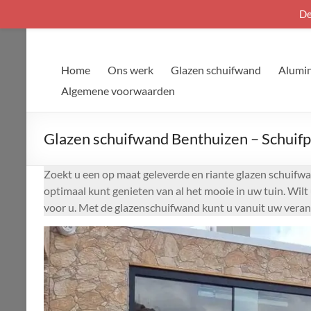
De
Ga
naar
de
Home
Ons werk
Glazen schuifwand
Alumin
inhoud
Algemene voorwaarden
Glazen schuifwand Benthuizen – Schuifp
Zoekt u een op maat geleverde en riante glazen schuifwa
optimaal kunt genieten van al het mooie in uw tuin. Wil
voor u. Met de glazenschuifwand kunt u vanuit uw veran