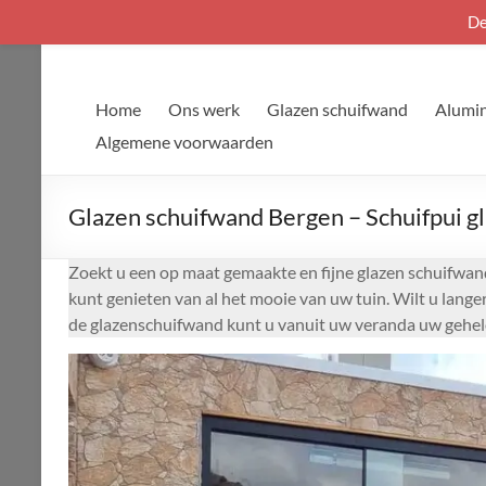
De
Ga
naar
de
Home
Ons werk
Glazen schuifwand
Alumin
inhoud
Algemene voorwaarden
Glazen schuifwand Bergen – Schuifpui g
Zoekt u een op maat gemaakte en fijne glazen schuifwand
kunt genieten van al het mooie van uw tuin. Wilt u lang
de glazenschuifwand kunt u vanuit uw veranda uw gehele