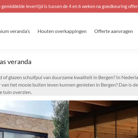
 gemiddelde levertijd is tussen de 4 en 6 weken na goedkeuring offer
ium veranda’s
Houten overkappingen
Offerte aanvragen
las veranda
 of glazen schuifpui van duurzame kwaliteit in Bergen? In Nederl
er van het mooie buiten leven kunnen genieten in Bergen? Dan is d
 tuin overzien.