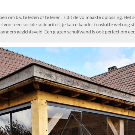
n om b.v. te lezen of te leren, is dit de volmaakte oplossing. Het
l voor een sociale solidariteit, je kan elkander tenslotte wel no
 elkanders gezichtsveld. Een glazen schuifwand is ook perfect om e