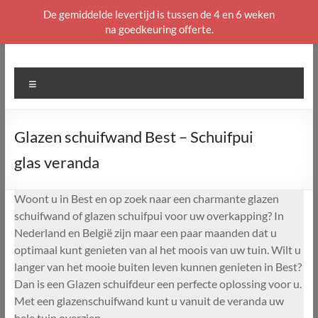
De gemiddelde levertijd is tussen de 4 en 6 weken
na goedkeuring offerte.
Ga
naar
de
Menu
inhoud
Glazen schuifwand Best – Schuifpui
glas veranda
Woont u in Best en op zoek naar een charmante glazen
schuifwand of glazen schuifpui voor uw overkapping? In
Nederland en België zijn maar een paar maanden dat u
optimaal kunt genieten van al het moois van uw tuin. Wilt u
langer van het mooie buiten leven kunnen genieten in Best?
Dan is een Glazen schuifdeur een perfecte oplossing voor u.
Met een glazenschuifwand kunt u vanuit de veranda uw
hele tuin overzien.