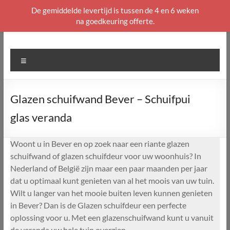
De gemiddelde levertijd is tussen de 4 en 6 weken
na goedkeuring offerte.
Ga
naar
de
Menu
inhoud
Glazen schuifwand Bever – Schuifpui
glas veranda
Woont u in Bever en op zoek naar een riante glazen
schuifwand of glazen schuifdeur voor uw woonhuis? In
Nederland of België zijn maar een paar maanden per jaar
dat u optimaal kunt genieten van al het moois van uw tuin.
Wilt u langer van het mooie buiten leven kunnen genieten
in Bever? Dan is de Glazen schuifdeur een perfecte
oplossing voor u. Met een glazenschuifwand kunt u vanuit
de veranda uw hele tuin overzien.