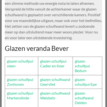
een slimme methode uw energie nota te laten afnemen.
Verspreid de hitte vanuit de achterkamer waar de glazen
schuifwand is geplaatst over verschillende kamers. Positief
voor uw maandelijkse uitgave, maar ook voor het leefmilieu.
Het zetten van de glazen schuifwand levert u zodoende
meer op dan uitsluitend maar meer woon plezier. Voor nu
en voor later een uitstekende investering.
Glazen veranda Bever
glazen schuifpui
glazen schuifpui
glazen
sleen
Cadier en Keer
schuifpui
Bedum
glazen schuifpui
glazen schuifwand
glazen
Zonhoven
Geervliet
schuifpui Epe
glazen schuifpui
glazen schuifwand
glazen
Martenslinde
Walsbets
schuifwand
Delden