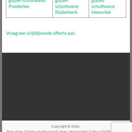
glazen schuifwand
glazen
glazen
Poederlee
schuifwand
schuifwand
Ridderkerk
Heenvliet
Vraag een vrijblijvende offerte aan.
Copyright © 2026
.
Post adres: Glazen schuifwand plaatsen, Verdunplein 17 Box A3608, 5627SZ,