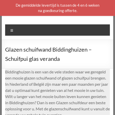
De gemiddelde levertijd is tussen de 4 en 6 weken
na goedkeuring offerte.
Ga
naar
de
Menu
inhoud
Glazen schuifwand Biddinghuizen –
Schuifpui glas veranda
Biddinghuizen is een van de vele steden waar we geregeld
een mooie glazen schuifwand of glazen schuifpui brengen.
In Nederland of België zijn maar een paar maanden per jaar
dat u optimaal kunt genieten van al het mooie in uw tuin.
Wilt u langer van het mooie buiten leven kunnen genieten
in Biddinghuizen? Dan is een Glazen schuifdeur een beste
oplossing voor u. Met de glazenschuifwand kunt u vanuit de
veranda uw gehele tuin overzien.