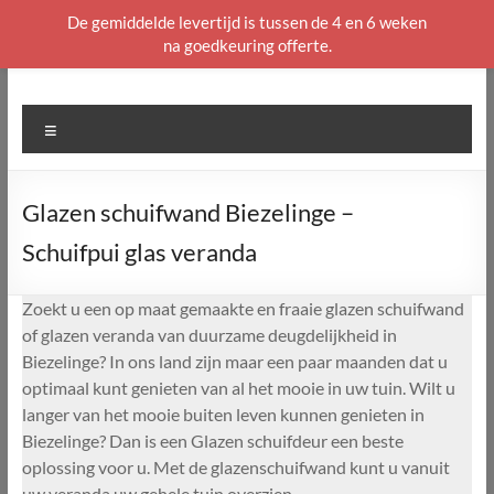
De gemiddelde levertijd is tussen de 4 en 6 weken
na goedkeuring offerte.
Ga
naar
de
Menu
inhoud
Glazen schuifwand Biezelinge –
Schuifpui glas veranda
Zoekt u een op maat gemaakte en fraaie glazen schuifwand
of glazen veranda van duurzame deugdelijkheid in
Biezelinge? In ons land zijn maar een paar maanden dat u
optimaal kunt genieten van al het mooie in uw tuin. Wilt u
langer van het mooie buiten leven kunnen genieten in
Biezelinge? Dan is een Glazen schuifdeur een beste
oplossing voor u. Met de glazenschuifwand kunt u vanuit
uw veranda uw gehele tuin overzien.