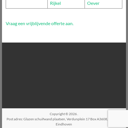
Rijkel
Oever
Vraag een vrijblijvende offerte aan.
Copyright © 2026
.
Post adres: Glazen schuifwand plaatsen, Verdunplein 17 Box A3608, 5627SZ,
Eindhoven