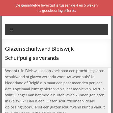
De gemiddelde levertijd is tussen de 4 en 6 weken
na goedkeuring offerte.
Ga
naar
de
Menu
inhoud
Glazen schuifwand Bleiswijk –
Schuifpui glas veranda
Woont u in Bleiswijk en op zoek naar een prachtige glazen
schuifwand of glazen veranda voor uw woonhuis? In
Nederland of België zijn maar een paar maanden per jaar
dat u optimaal kunt genieten van al het mooie van uw tuin.
Wilt u langer van het mooie buiten leven kunnen genieten
in Bleiswijk? Dan is een Glazen schuifdeur een ideale
oplossing voor u. Met een glazenschuifwand kunt u vanuit
uw veranda uw gehele tuin overzien.