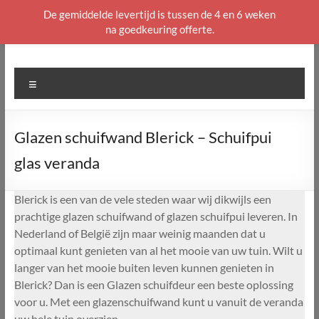
De gemiddelde levertijd is tussen de 4 en 6 weken
na goedkeuring offerte.
Ga
naar
de
Menu
inhoud
Glazen schuifwand Blerick – Schuifpui
glas veranda
Blerick is een van de vele steden waar wij dikwijls een
prachtige glazen schuifwand of glazen schuifpui leveren. In
Nederland of België zijn maar weinig maanden dat u
optimaal kunt genieten van al het mooie van uw tuin. Wilt u
langer van het mooie buiten leven kunnen genieten in
Blerick? Dan is een Glazen schuifdeur een beste oplossing
voor u. Met een glazenschuifwand kunt u vanuit de veranda
uw hele tuin overzien.