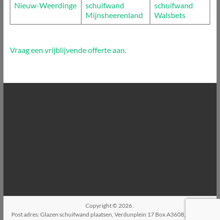
Nieuw-Weerdinge
schuifwand
schuifwand
Mijnsheerenland
Walsbets
Vraag een vrijblijvende offerte aan.
Copyright © 2026
.
Post adres: Glazen schuifwand plaatsen, Verdunplein 17 Box A3608, 5627SZ,