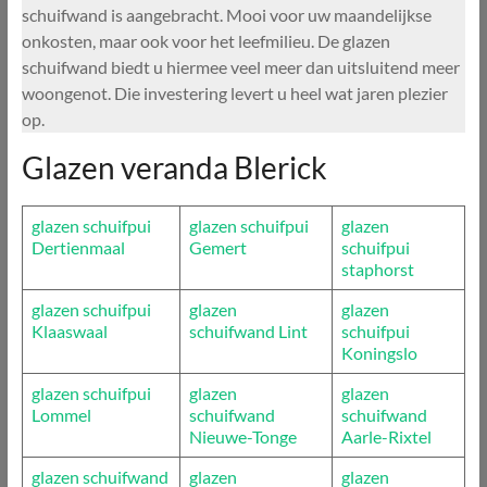
schuifwand is aangebracht. Mooi voor uw maandelijkse
onkosten, maar ook voor het leefmilieu. De glazen
schuifwand biedt u hiermee veel meer dan uitsluitend meer
woongenot. Die investering levert u heel wat jaren plezier
op.
Glazen veranda Blerick
glazen schuifpui
glazen schuifpui
glazen
Dertienmaal
Gemert
schuifpui
staphorst
glazen schuifpui
glazen
glazen
Klaaswaal
schuifwand Lint
schuifpui
Koningslo
glazen schuifpui
glazen
glazen
Lommel
schuifwand
schuifwand
Nieuwe-Tonge
Aarle-Rixtel
glazen schuifwand
glazen
glazen