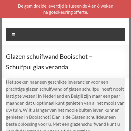
De gemiddelde levertijd is tussen de 4 en 6 weken
na goedkeuring offerte.
Ga
naar
de
Menu
inhoud
Glazen schuifwand Booischot –
Schuifpui glas veranda
Het zoeken naar een geschikte leverancier voor een
prachtige glazen schuifwand of glazen schuifpui hoeft nooit
lastig te wezen! In Nederland en België zijn maar een paar
maanden dat u optimaal kunt genieten van al het moois van
uw tuin. Wilt u langer van het mooie buiten leven kunnen
genieten in Booischot? Dan is de Glazen schuifdeur een
beste oplossing voor u. Met een glazenschuifwand kunt u
vanuit de veranda uw gehele tuin overzien.