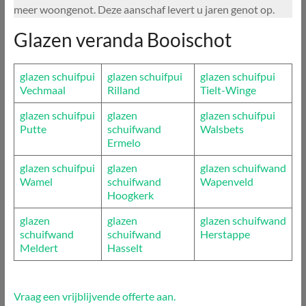
meer woongenot. Deze aanschaf levert u jaren genot op.
Glazen veranda Booischot
glazen schuifpui
glazen schuifpui
glazen schuifpui
Vechmaal
Rilland
Tielt-Winge
glazen schuifpui
glazen
glazen schuifpui
Putte
schuifwand
Walsbets
Ermelo
glazen schuifpui
glazen
glazen schuifwand
Wamel
schuifwand
Wapenveld
Hoogkerk
glazen
glazen
glazen schuifwand
schuifwand
schuifwand
Herstappe
Meldert
Hasselt
Vraag een vrijblijvende offerte aan.