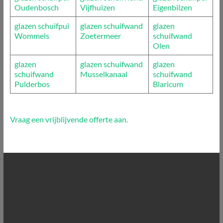
Oudenbosch
Vijfhuizen
Eigenbilzen
glazen schuifpui
glazen schuifwand
glazen
Wommels
Zoetermeer
schuifwand
Olen
glazen
glazen schuifwand
glazen
schuifwand
Musselkanaal
schuifwand
Pulderbos
Blaricum
Vraag een vrijblijvende offerte aan.