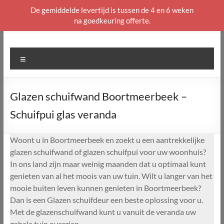
De gemiddelde levertijd is tussen de 4 en 6 weken
na goedkeuring offerte.
Ga
naar
de
Menu
inhoud
Glazen schuifwand Boortmeerbeek –
Schuifpui glas veranda
Woont u in Boortmeerbeek en zoekt u een aantrekkelijke
glazen schuifwand of glazen schuifpui voor uw woonhuis?
In ons land zijn maar weinig maanden dat u optimaal kunt
genieten van al het moois van uw tuin. Wilt u langer van het
mooie buiten leven kunnen genieten in Boortmeerbeek?
Dan is een Glazen schuifdeur een beste oplossing voor u.
Met de glazenschuifwand kunt u vanuit de veranda uw
gehele tuin overzien.