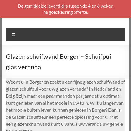
De gemiddelde levertijd is tussen de 4 en 6 weken
na goedkeuring offerte.
Ga
naar
de
Menu
inhoud
Glazen schuifwand Borger – Schuifpui
glas veranda
Woont u in Borger en zoekt u een fijne glazen schuifwand of
glazen schuifpui voor uw glazen veranda? In Nederland en
België zijn maar een paar maanden per jaar dat u optimaal
kunt genieten van al het mooie in uw tuin. Wilt u langer van
het mooie buiten leven kunnen genieten in Borger? Dan is
de Glazen schuifdeur een perfecte oplossing voor u. Met
een glazenschuifwand kunt u vanuit uw veranda uw gehele
tuin overzien.