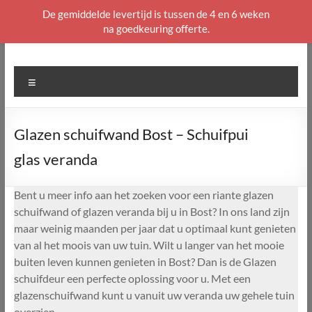
De gemiddelde levertijd is tussen de 4 en 6 weken
na goedkeuring offerte.
Ga
naar
de
Menu
inhoud
Glazen schuifwand Bost – Schuifpui
glas veranda
Bent u meer info aan het zoeken voor een riante glazen
schuifwand of glazen veranda bij u in Bost? In ons land zijn
maar weinig maanden per jaar dat u optimaal kunt genieten
van al het moois van uw tuin. Wilt u langer van het mooie
buiten leven kunnen genieten in Bost? Dan is de Glazen
schuifdeur een perfecte oplossing voor u. Met een
glazenschuifwand kunt u vanuit uw veranda uw gehele tuin
overzien.