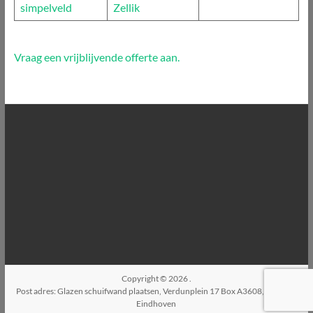
simpelveld
Zellik
Vraag een vrijblijvende offerte aan.
Copyright © 2026
.
Post adres: Glazen schuifwand plaatsen, Verdunplein 17 Box A3608, 5627SZ,
Eindhoven