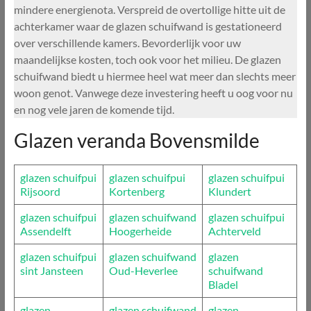
mindere energienota. Verspreid de overtollige hitte uit de
achterkamer waar de glazen schuifwand is gestationeerd
over verschillende kamers. Bevorderlijk voor uw
maandelijkse kosten, toch ook voor het milieu. De glazen
schuifwand biedt u hiermee heel wat meer dan slechts meer
woon genot. Vanwege deze investering heeft u oog voor nu
en nog vele jaren de komende tijd.
Glazen veranda Bovensmilde
glazen schuifpui
glazen schuifpui
glazen schuifpui
Rijsoord
Kortenberg
Klundert
glazen schuifpui
glazen schuifwand
glazen schuifpui
Assendelft
Hoogerheide
Achterveld
glazen schuifpui
glazen schuifwand
glazen
sint Jansteen
Oud-Heverlee
schuifwand
Bladel
glazen
glazen schuifwand
glazen