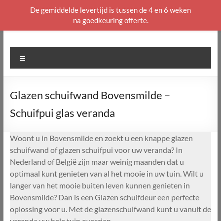
De gemiddelde levertijd is tussen de 4 en 6 weken
na goedkeuring offerte.
Ga
naar
de
Menu
inhoud
Glazen schuifwand Bovensmilde –
Schuifpui glas veranda
Woont u in Bovensmilde en zoekt u een knappe glazen
schuifwand of glazen schuifpui voor uw veranda? In
Nederland of België zijn maar weinig maanden dat u
optimaal kunt genieten van al het mooie in uw tuin. Wilt u
langer van het mooie buiten leven kunnen genieten in
Bovensmilde? Dan is een Glazen schuifdeur een perfecte
oplossing voor u. Met de glazenschuifwand kunt u vanuit de
veranda uw hele tuin overzien.