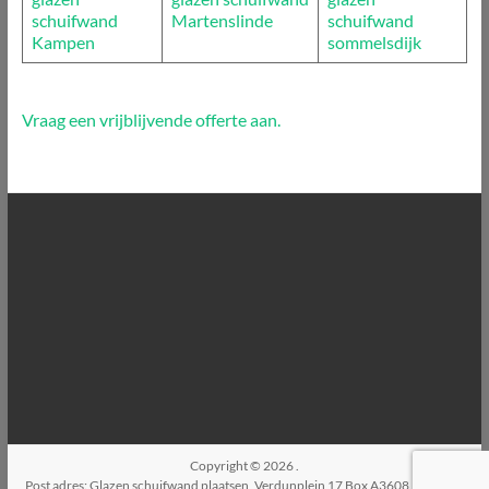
schuifwand
Martenslinde
schuifwand
Kampen
sommelsdijk
Vraag een vrijblijvende offerte aan.
Copyright © 2026
.
Post adres: Glazen schuifwand plaatsen, Verdunplein 17 Box A3608, 5627SZ,